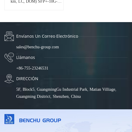
km, LC, DOM) SFP+-10G-
ZR15-80
Envíanos Un Correo Electrónico
sales@benchu-group.com
Llámanos
+86-755-23246531
DIRECCIÓN
5F, Block5, GuangmingGu Industrial Park, Matian Villiage,
Guangming Disitrict, Shenzhen, China