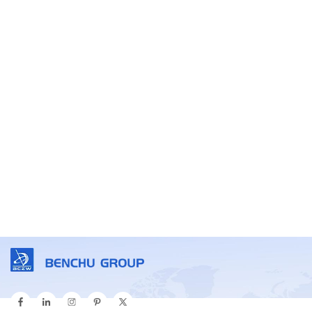
Envíanos Un Correo Electrónico
sales@benchu-group.com
Llámanos
+86-755-23246531
DIRECCIÓN
5F, Block5, GuangmingGu Industrial Park, Matian Villiage,
Guangming Disitrict, Shenzhen, China