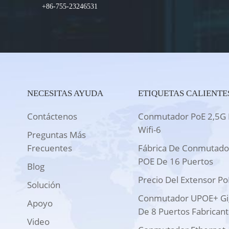
+86-755-23246531
NECESITAS AYUDA
ETIQUETAS CALIENTE
Contáctenos
Conmutador PoE 2,5G 
Wifi-6
Preguntas Más
Frecuentes
Fábrica De Conmutado
POE De 16 Puertos
Blog
Precio Del Extensor Po
Solución
Conmutador UPOE+ Gi
Apoyo
De 8 Puertos Fabrican
Video