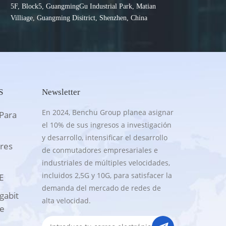
5F, Block5, GuangmingGu Industrial Park, Matian
Villiage, Guangming Disitrict, Shenzhen, China
S
Newsletter
En 2024, Benchu Group planea asignar
Para
el 10% de sus ingresos a investigación
y desarrollo, intensificar el desarrollo
res
de conmutadores empresariales e
industriales de múltiples velocidades,
incluidos 2,5G y 10G, para satisfacer la
E
demanda del mercado de redes de
gabit
alta velocidad.
te