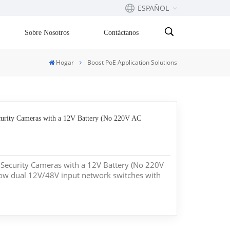
ESPAÑOL
Sobre Nosotros
Contáctanos
English
Hogar
Boost PoE Application Solutions
Français
русский
rity Cameras with a 12V Battery (No 220V AC
Español
Português
ecurity Cameras with a 12V Battery (No 220V
بالعربية
ow dual 12V/48V input network switches with
t eliminate the need for 220V grid power in
oyments. Deploying high-power security
cations usually means one...