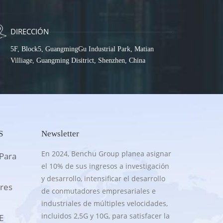
DIRECCIÓN
5F, Block5, GuangmingGu Industrial Park, Matian
Villiage, Guangming Disitrict, Shenzhen, China
S
Newsletter
En 2024, Benchu Group planea asignar
Para
el 10% de sus ingresos a investigación
y desarrollo, intensificar el desarrollo
res
de conmutadores empresariales e
industriales de múltiples velocidades,
incluidos 2,5G y 10G, para satisfacer la
E