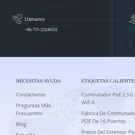
Llámanos
+86-755-23246531
NECESITAS AYUDA
ETIQUETAS CALIENTE
Contáctenos
Conmutador PoE 2,5G 
Wifi-6
Preguntas Más
Frecuentes
Fábrica De Conmutado
POE De 16 Puertos
Blog
Precio Del Extensor Po
Solución