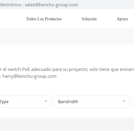
electrónico : sales@benchu-group.com
Todos Los Productos
Solución
Apoyo
 el switch PoE adecuado para su proyecto; solo tiene que enviarn
o: harry@benchu-group.com