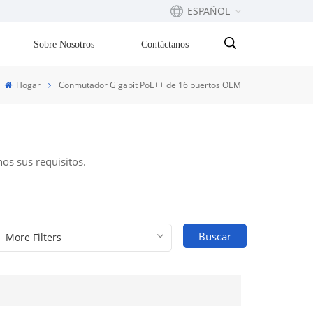
ESPAÑOL
Sobre Nosotros
Contáctanos
English
Hogar
Conmutador Gigabit PoE++ de 16 puertos OEM
Français
русский
os sus requisitos.
Español
Português
Buscar
بالعربية