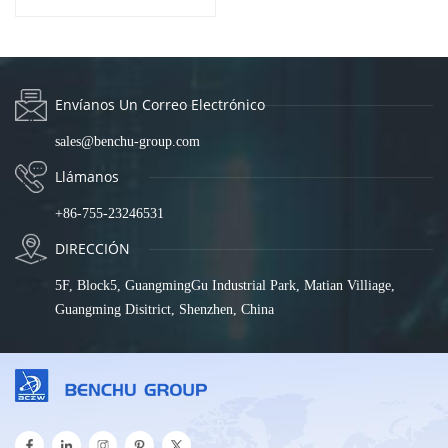
Gigabit, SP5220-16PGE2GF
Envíanos Un Correo Electrónico
sales@benchu-group.com
Llámanos
+86-755-23246531
DIRECCIÓN
5F, Block5, GuangmingGu Industrial Park, Matian Villiage,
Guangming Disitrict, Shenzhen, China