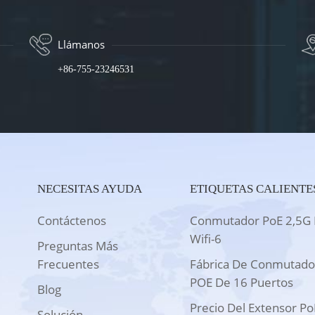
Llámanos
+86-755-23246531
NECESITAS AYUDA
ETIQUETAS CALIENTE
Contáctenos
Conmutador PoE 2,5G 
Wifi-6
Preguntas Más
Frecuentes
Fábrica De Conmutado
POE De 16 Puertos
Blog
Precio Del Extensor Po
Solución