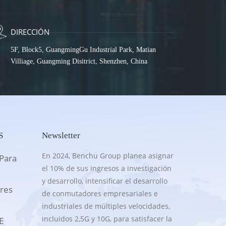
DIRECCIÓN
5F, Block5, GuangmingGu Industrial Park, Matian
Villiage, Guangming Disitrict, Shenzhen, China
S
Newsletter
En 2024, Benchu Group planea asignar
Para
el 10% de sus ingresos a investigación
y desarrollo, intensificar el desarrollo
res
de conmutadores empresariales e
industriales de múltiples velocidades,
incluidos 2,5G y 10G, para satisfacer la
E