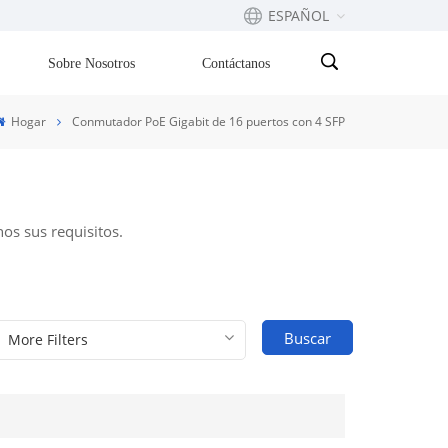
ESPAÑOL
Sobre Nosotros
Contáctanos
English
Hogar
Conmutador PoE Gigabit de 16 puertos con 4 SFP
Français
русский
os sus requisitos.
Español
Português
Buscar
بالعربية