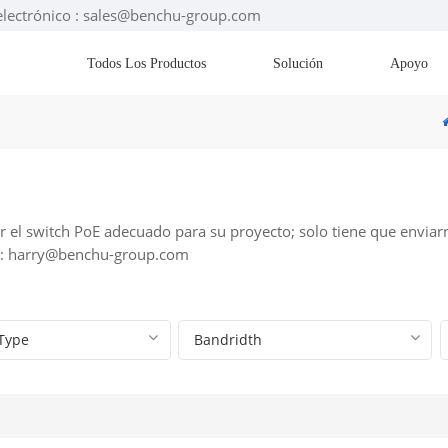
electrónico : sales@benchu-group.com
Todos Los Productos
Solución
Apoyo
 el switch PoE adecuado para su proyecto; solo tiene que enviarn
o: harry@benchu-group.com