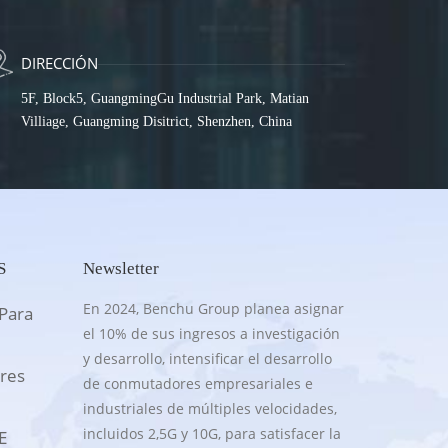
DIRECCIÓN
5F, Block5, GuangmingGu Industrial Park, Matian
Villiage, Guangming Disitrict, Shenzhen, China
S
Newsletter
En 2024, Benchu Group planea asignar
Para
el 10% de sus ingresos a investigación
y desarrollo, intensificar el desarrollo
res
de conmutadores empresariales e
industriales de múltiples velocidades,
incluidos 2,5G y 10G, para satisfacer la
E