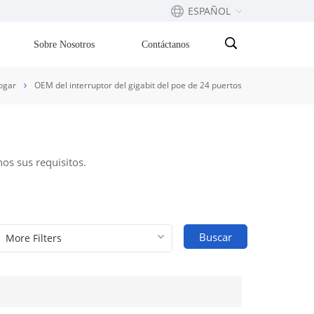
ESPAÑOL
Sobre Nosotros
Contáctanos
English
ogar
OEM del interruptor del gigabit del poe de 24 puertos
Français
русский
os sus requisitos.
Español
Português
Buscar
بالعربية