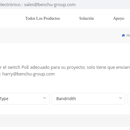
electrónico : sales@benchu-group.com
Todos Los Productos
Solución
Apoyo
H
 el switch PoE adecuado para su proyecto; solo tiene que enviarn
o: harry@benchu-group.com