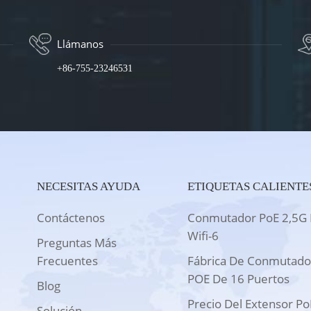
Llámanos
+86-755-23246531
NECESITAS AYUDA
ETIQUETAS CALIENTE
Contáctenos
Conmutador PoE 2,5G 
Wifi-6
Preguntas Más
Frecuentes
Fábrica De Conmutado
POE De 16 Puertos
Blog
Precio Del Extensor Po
Solución