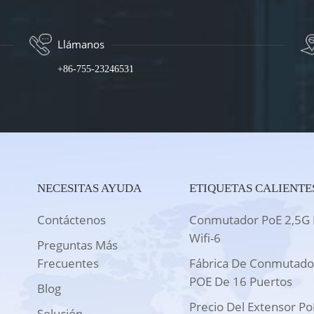
Llámanos
+86-755-23246531
NECESITAS AYUDA
ETIQUETAS CALIENTE
Contáctenos
Conmutador PoE 2,5G 
Wifi-6
Preguntas Más
Frecuentes
Fábrica De Conmutado
POE De 16 Puertos
Blog
Precio Del Extensor Po
Solución