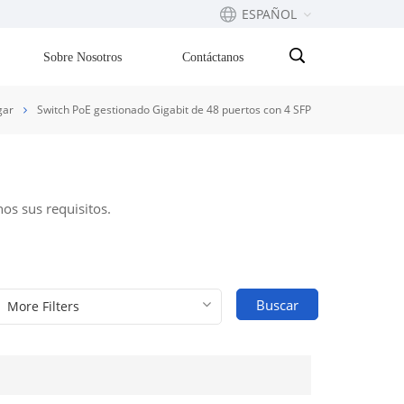
ESPAÑOL
Sobre Nosotros
Contáctanos
English
ar
Switch PoE gestionado Gigabit de 48 puertos con 4 SFP
Français
русский
os sus requisitos.
Español
Português
Buscar
بالعربية