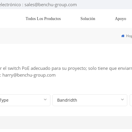
electrónico : sales@benchu-group.com
Todos Los Productos
Solución
Apoyo
Hog
 el switch PoE adecuado para su proyecto; solo tiene que enviarn
o: harry@benchu-group.com