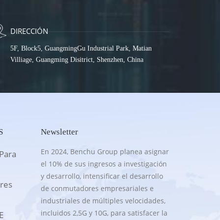
DIRECCIÓN
5F, Block5, GuangmingGu Industrial Park, Matian
Villiage, Guangming Disitrict, Shenzhen, China
S
Newsletter
En 2024, Benchu Group planea asignar
Para
el 10% de sus ingresos a investigación
y desarrollo, intensificar el desarrollo
res
de conmutadores empresariales e
industriales de múltiples velocidades,
incluidos 2,5G y 10G, para satisfacer la
E