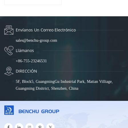
SP5220-8PXE1TF-8BT
Envíanos Un Correo Electrónico
sales@benchu-group.com
Llámanos
+86-755-23246531
DIRECCIÓN
5F, Block5, GuangmingGu Industrial Park, Matian Villiage,
Guangming Disitrict, Shenzhen, China