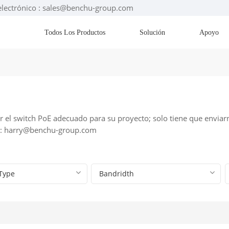
electrónico : sales@benchu-group.com
Todos Los Productos
Solución
Apoyo
 el switch PoE adecuado para su proyecto; solo tiene que enviarn
o: harry@benchu-group.com