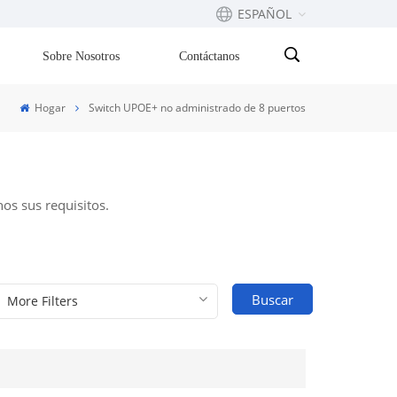
ESPAÑOL
Sobre Nosotros
Contáctanos
English
Hogar
Switch UPOE+ no administrado de 8 puertos
Français
русский
os sus requisitos.
Español
Português
Buscar
بالعربية