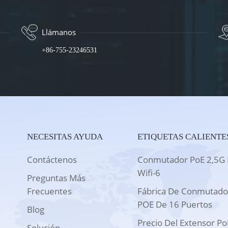
Llámanos
+86-755-23246531
NECESITAS AYUDA
ETIQUETAS CALIENTE
Contáctenos
Conmutador PoE 2,5G 
Wifi-6
Preguntas Más
Frecuentes
Fábrica De Conmutado
POE De 16 Puertos
Blog
Precio Del Extensor Po
Solución