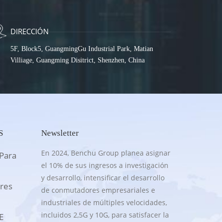
DIRECCIÓN
5F, Block5, GuangmingGu Industrial Park, Matian
Villiage, Guangming Disitrict, Shenzhen, China
S
Newsletter
En 2024, Benchu Group planea asignar
Para
el 10% de sus ingresos a investigación
y desarrollo, intensificar el desarrollo
res
de conmutadores empresariales e
industriales de múltiples velocidades,
incluidos 2,5G y 10G, para satisfacer la
E