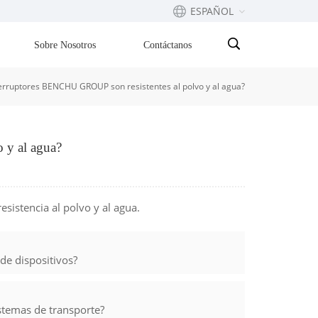
ESPAÑOL
Sobre Nosotros
Contáctanos
English
terruptores BENCHU GROUP son resistentes al polvo y al agua?
Français
русский
 y al agua?
Español
Português
sistencia al polvo y al agua.
بالعربية
e dispositivos?
stemas de transporte?