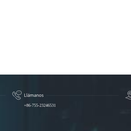
Llámanos
+86-755-23246531