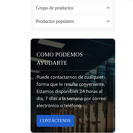
Grupo de productos
Productos populares
COMO PODEMOS
AYUDARTE
Puede contactarnos de cualquier
forma que le resulte conveniente.
Estamos disponibles 24 horas al
día, 7 días a la semana por correo
electrónico o teléfono.
CONTÁCTENOS