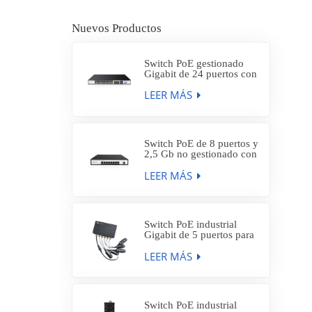
Nuevos Productos
Switch PoE gestionado
Gigabit de 24 puertos con
8 puertos SFP de 1 Gb y 4
LEER MÁS
puertos SFP+ de 10 Gb,
SP7500-24PGE8GFC4TF-
L3M
Switch PoE de 8 puertos y
2,5 Gb no gestionado con
enlace ascendente SFP+
LEER MÁS
de 1 a 10 Gb, SP5210-
8PXE1TF
Switch PoE industrial
Gigabit de 5 puertos para
exteriores, resistente al
LEER MÁS
agua IP66, con 4 puertos
PoE AT de 30 W,
IES7212-4PGE1GE-WF
Switch PoE industrial