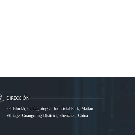
DIRECCIÓN
5F, Block5, GuangmingGu Industrial Park, Matian
Villiage, Guangming Disitrict, Shenzhen, China