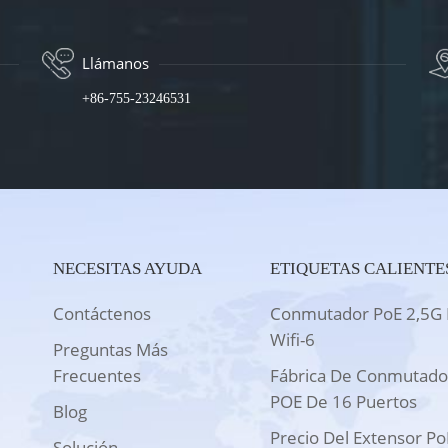
Llámanos
+86-755-23246531
NECESITAS AYUDA
ETIQUETAS CALIENTE
Contáctenos
Conmutador PoE 2,5G 
Wifi-6
Preguntas Más
Frecuentes
Fábrica De Conmutado
POE De 16 Puertos
Blog
Precio Del Extensor Po
Solución