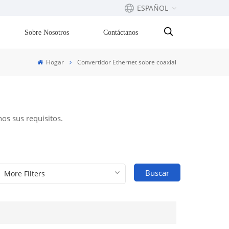
ESPAÑOL
Sobre Nosotros
Contáctanos
English
Hogar
Convertidor Ethernet sobre coaxial
Français
русский
os sus requisitos.
Español
Português
Buscar
بالعربية