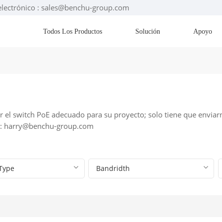
electrónico : sales@benchu-group.com
Todos Los Productos
Solución
Apoyo
 el switch PoE adecuado para su proyecto; solo tiene que enviarn
o: harry@benchu-group.com