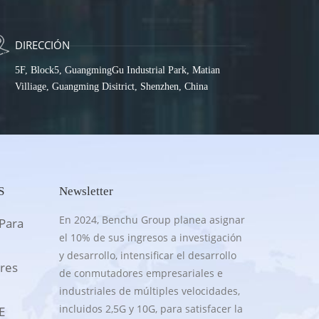
DIRECCIÓN
5F, Block5, GuangmingGu Industrial Park, Matian
Villiage, Guangming Disitrict, Shenzhen, China
S
Newsletter
En 2024, Benchu Group planea asignar
Para
el 10% de sus ingresos a investigación
y desarrollo, intensificar el desarrollo
res
de conmutadores empresariales e
industriales de múltiples velocidades,
incluidos 2,5G y 10G, para satisfacer la
E