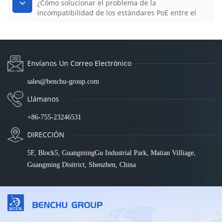
¿Cómo solucionar el problema de la
incompatibilidad de los estándares PoE entre el
switch y el PD?
Envíanos Un Correo Electrónico
sales@benchu-group.com
Llámanos
+86-755-23246531
DIRECCIÓN
5F, Block5, GuangmingGu Industrial Park, Matian Villiage,
Guangming Disitrict, Shenzhen, China