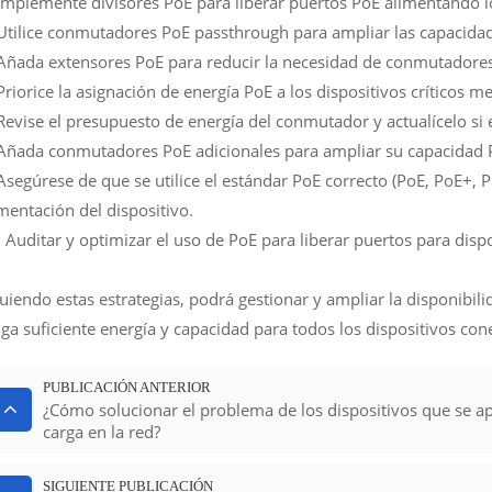
 Implemente divisores PoE para liberar puertos PoE alimentando l
 Utilice conmutadores PoE passthrough para ampliar las capacidad
 Añada extensores PoE para reducir la necesidad de conmutadores 
Priorice la asignación de energía PoE a los dispositivos críticos m
Revise el presupuesto de energía del conmutador y actualícelo si 
 Añada conmutadores PoE adicionales para ampliar su capacidad 
Asegúrese de que se utilice el estándar PoE correcto (PoE, PoE+, P
mentación del dispositivo.
 Auditar y optimizar el uso de PoE para liberar puertos para dispo
uiendo estas estrategias, podrá gestionar y ampliar la disponibil
ga suficiente energía y capacidad para todos los dispositivos con
PUBLICACIÓN ANTERIOR
¿Cómo solucionar el problema de los dispositivos que se 
carga en la red?
SIGUIENTE PUBLICACIÓN