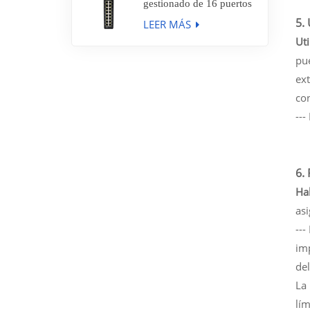
gestionado de 16 puertos
Gigabit completos con
5.
LEER MÁS
enlace ascendente SFP de
4 Gigabit, IES7511-
Uti
16PGE4GF-DC
pu
ext
co
---
6.
Hab
asi
---
im
de
La
lím