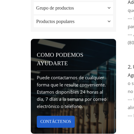
Ad
Grupo de productos
qu
--
Productos populares
par
--
(80
COMO PODEMOS
AYUDARTE
2.
Ag
Puede contactarnos de cualquier
o s
forma que le resulte conveniente.
no
Estamos disponibles 24 horas al
día, 7 días a la semana por correo
--
electrónico o teléfono.
al
---
CONTÁCTENOS