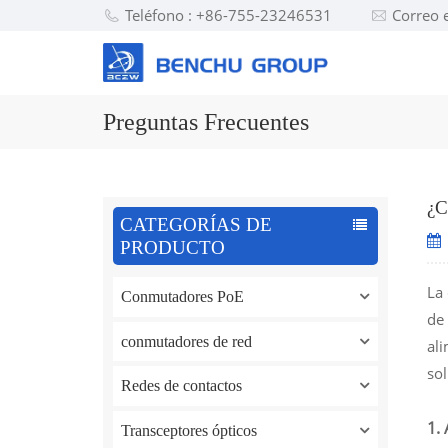
Teléfono : +86-755-23246531
Correo 
Preguntas Frecuentes
¿C
CATEGORÍAS DE
PRODUCTO
La 
Conmutadores PoE
de 
conmutadores de red
al
so
Redes de contactos
1.
Transceptores ópticos