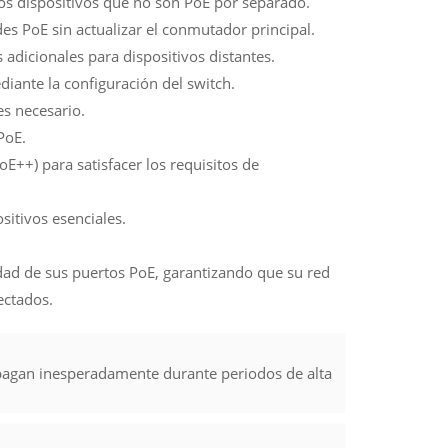
os dispositivos que no son PoE por separado.
es PoE sin actualizar el conmutador principal.
adicionales para dispositivos distantes.
ediante la configuración del switch.
es necesario.
PoE.
oE++) para satisfacer los requisitos de
sitivos esenciales.
idad de sus puertos PoE, garantizando que su red
ectados.
apagan inesperadamente durante periodos de alta