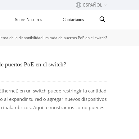
ESPAÑOL
Sobre Nosotros
Contáctanos
English
ema de la disponibilidad limitada de puertos PoE en el switch?
Français
русский
de puertos PoE en el switch?
Español
Português
Ethernet) en un switch puede restringir la cantidad
o al expandir tu red o agregar nuevos dispositivos
بالعربية
so inalámbricos. Aquí te mostramos cómo puedes