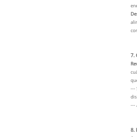
ene
Des
ali
co
7.
Rev
cuá
qu
--
dis
--
8.