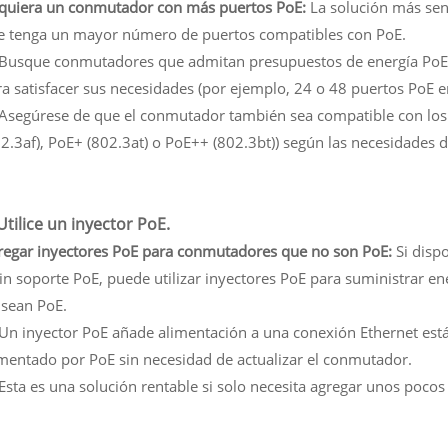
quiera un conmutador con más puertos PoE:
La solución más senc
e tenga un mayor número de puertos compatibles con PoE.
- Busque conmutadores que admitan presupuestos de energía PoE 
a satisfacer sus necesidades (por ejemplo, 24 o 48 puertos PoE en
- Asegúrese de que el conmutador también sea compatible con los
2.3af), PoE+ (802.3at) o PoE++ (802.3bt)) según las necesidades d
 Utilice un inyector PoE.
regar inyectores PoE para conmutadores que no son PoE:
Si disp
in soporte PoE, puede utilizar inyectores PoE para suministrar en
 sean PoE.
- Un inyector PoE añade alimentación a una conexión Ethernet está
imentado por PoE sin necesidad de actualizar el conmutador.
 Esta es una solución rentable si solo necesita agregar unos pocos