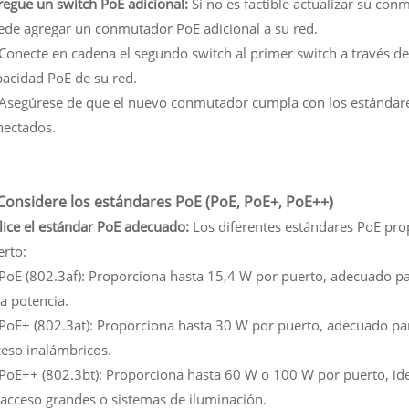
regue un switch PoE adicional:
Si no es factible actualizar su con
ede agregar un conmutador PoE adicional a su red.
 Conecte en cadena el segundo switch al primer switch a través d
pacidad PoE de su red.
- Asegúrese de que el nuevo conmutador cumpla con los estándare
nectados.
 Considere los estándares PoE (PoE, PoE+, PoE++)
lice el estándar PoE adecuado:
Los diferentes estándares PoE prop
erto:
- PoE (802.3af): Proporciona hasta 15,4 W por puerto, adecuado p
a potencia.
- PoE+ (802.3at): Proporciona hasta 30 W por puerto, adecuado p
ceso inalámbricos.
- PoE++ (802.3bt): Proporciona hasta 60 W o 100 W por puerto, id
 acceso grandes o sistemas de iluminación.