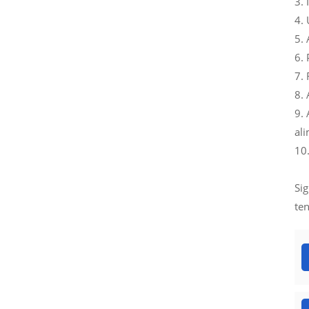
3.
4.
5.
6. 
7. 
8.
9. 
ali
10.
Sig
ten