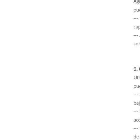
Ag
pu
---
ca
--
co
9.
Uti
pu
--
baj
--
ac
--
de