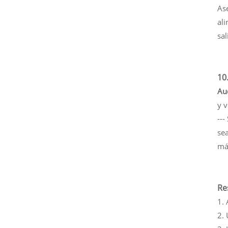
As
al
sal
10
Aud
y v
--
sea
má
Re
1.
2. 