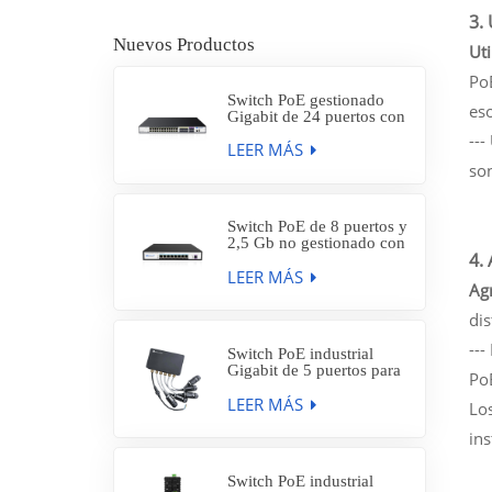
3.
Nuevos Productos
Uti
PoE
Switch PoE gestionado
eso
Gigabit de 24 puertos con
8 puertos SFP de 1 Gb y 4
---
LEER MÁS
puertos SFP+ de 10 Gb,
SP7500-24PGE8GFC4TF-
so
L3M
Switch PoE de 8 puertos y
2,5 Gb no gestionado con
4.
enlace ascendente SFP+
LEER MÁS
de 1 a 10 Gb, SP5210-
Ag
8PXE1TF
dis
---
Switch PoE industrial
Gigabit de 5 puertos para
Po
exteriores, resistente al
LEER MÁS
agua IP66, con 4 puertos
Lo
PoE AT de 30 W,
IES7212-4PGE1GE-WF
ins
Switch PoE industrial