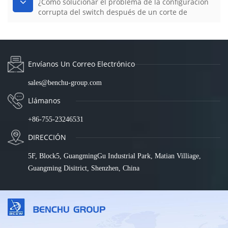
¿Cómo solucionar el problema de la configuración
corrupta del switch después de un corte de
energía?
Envíanos Un Correo Electrónico
sales@benchu-group.com
Llámanos
+86-755-23246531
DIRECCIÓN
5F, Block5, GuangmingGu Industrial Park, Matian Villiage,
Guangming Disitrict, Shenzhen, China