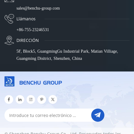
sales@benchu-group.com
Llámanos
+86-755-23246531
DIRECCIÓN
5F, Block5, GuangmingGu Industrial Park, Matian Villiage,
Guangming Disitrict, Shenzhen, China
© Shenzhen Benchu Group Co. , Ltd. Reservados todos los