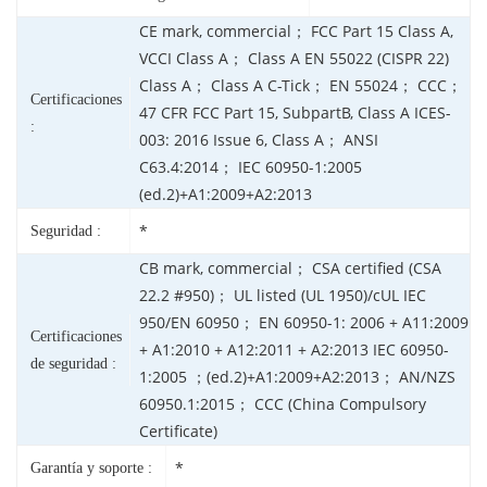
CE mark, commercial； FCC Part 15 Class A,
VCCI Class A； Class A EN 55022 (CISPR 22)
Class A； Class A C-Tick； EN 55024； CCC；
Certificaciones
47 CFR FCC Part 15, SubpartB, Class A ICES-
:
003: 2016 Issue 6, Class A； ANSI
C63.4:2014； IEC 60950-1:2005
(ed.2)+A1:2009+A2:2013
*
Seguridad :
CB mark, commercial； CSA certified (CSA
22.2 #950)； UL listed (UL 1950)/cUL IEC
950/EN 60950； EN 60950-1: 2006 + A11:2009
Certificaciones
+ A1:2010 + A12:2011 + A2:2013 IEC 60950-
de seguridad :
1:2005 ；(ed.2)+A1:2009+A2:2013； AN/NZS
60950.1:2015； CCC (China Compulsory
Certificate)
*
Garantía y soporte :