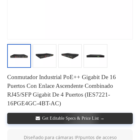
Conmutador Industrial PoE++ Gigabit De 16
Puertos Con Enlace Ascendente Combinado
RJ45/SFP Gigabit De 4 Puertos (IES7221-
16PGE4GC-4BT-AC)
Get Editable Specs & Price List →
Diseñado para cámaras IP/puntos de acceso