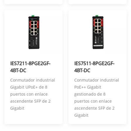
IES7211-8PGE2GF-
IES7511-8PGE2GF-
4BT-DC
4BT-DC
Conmutador industrial
Conmutador industrial
Gigabit UPoE+ de 8
PoE++ Gigabit
puertos con enlace
gestionado de 8
ascendente SFP de 2
puertos con enlace
Gigabit
ascendente SFP de 2
Gigabit