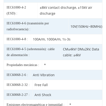
±8kV contact discharge, ±15kV air
IEC61000-4-2
discharge
(ESD) :
IEC61000-4-6 (transmisión por
10V(150kHz~80MHz)
radiofrecuencia) :
100A/m, 1000A/m, 1s-3s
IEC61000-4-8 :
CM±4kV/ DM±2kV, Data
IEC61000-4-5 (sobretensión): cable
cable: ±4kV
de alimentación :
*
Propiedades mecánicas :
Anti Vibration
IEC60068-2-6 :
Free Fall
IEC60068-2-32 :
Anti Shock
IEC60068-2-27 :
*
Emisiones electromagnéticas e inmunidad :