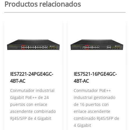
Productos relacionados
IES7221-24PGE4GC-
IES7521-16PGE4GC-
4BT-AC
4BT-AC
Conmutador industrial
Conmutador PoE++
Gigabit PoE++ de 24
industrial gestionado
puertos con enlace
de 16 puertos con
ascendente combinado
enlace ascendente
RJ45/SFP de 4 Gigabit
combinado RJ45/SFP de
4 Gigabit