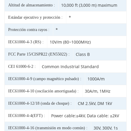
10,000 ft (3,000 m) maximum
Altitud de almacenamiento :
*
Estándar ejecutivo y protección :
*
Protección contra rayos :
10V/m (80~1000MHz)
IEC61000-4-3 (RS) :
Class B
FCC Parte 15/CISPR22 (EN55022) :
Common Industrial Standard
CEI 61000-6-2 :
1000A/m
IEC61000-4-9 (campo magnético pulsado) :
30A/m, 1MHz
IEC61000-4-10 (oscilación amortiguada) :
CM 2.5kV, DM 1kV
IEC61000-4-12/18 (onda de choque) :
Power cable:±4kV, Data cable: ±2kV
IEC61000-4-4(EFT) :
30V, 300V, 1s
IEC61000-4-16 (transmisión en modo común) :