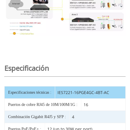
Especificación
IES7221-16PGE4GC-4BT-AC
Especificaciones técnicas :
16
Puertos de cobre RJ45 de 10M/100M/1G :
4
Combinación Gigabit R4J5 y SFP :
12 (up to 30W per port)
Puertos PoE/PoE+ :