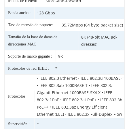
Store-and-forward
Modos de reenvío :
128 Gbps
Banda ancha :
35.72Mpps (64 byte packet size)
Tasa de reenvío de paquetes :
8K (48-bit MAC ad-
Tamaño de la base de datos de
dresses)
direcciones MAC :
9K
Soporte de marco gigante :
*
Protocolos de red IEEE :
• IEEE 802.3 Ethernet • IEEE 802.3u 100BASE-T
• IEEE 802.3ab 1000BASE-T • IEEE 802.3z
Gigabit Ethernet 1000BASE-SX/LX • IEEE
Protocolos :
802.3af PoE • IEEE 802.3at PoE+ • IEEE 802.3bt
PoE++ • IEEE 802.3az Energy Efficient
Ethernet (EEE) • IEEE 802.3x Full-Duplex Flow
*
Supervisión :