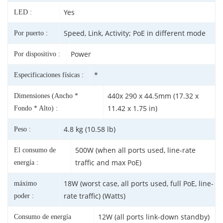
Yes
LED :
Speed, Link, Activity; PoE in different mode
Por puerto :
Power
Por dispositivo :
*
Especificaciones físicas :
440x 290 x 44.5mm (17.32 x
Dimensiones (Ancho *
11.42 x 1.75 in)
Fondo * Alto) :
4.8 kg (10.58 lb)
Peso :
500W (when all ports used, line-rate
El consumo de
traffic and max PoE)
energía :
18W (worst case, all ports used, full PoE, line-
máximo
rate traffic) (Watts)
poder :
12W (all ports link-down standby)
Consumo de energía