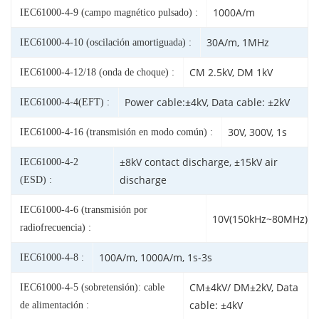
1000A/m
IEC61000-4-9 (campo magnético pulsado) :
30A/m, 1MHz
IEC61000-4-10 (oscilación amortiguada) :
CM 2.5kV, DM 1kV
IEC61000-4-12/18 (onda de choque) :
Power cable:±4kV, Data cable: ±2kV
IEC61000-4-4(EFT) :
30V, 300V, 1s
IEC61000-4-16 (transmisión en modo común) :
±8kV contact discharge, ±15kV air
IEC61000-4-2
discharge
(ESD) :
IEC61000-4-6 (transmisión por
10V(150kHz~80MHz)
radiofrecuencia) :
100A/m, 1000A/m, 1s-3s
IEC61000-4-8 :
CM±4kV/ DM±2kV, Data
IEC61000-4-5 (sobretensión): cable
cable: ±4kV
de alimentación :