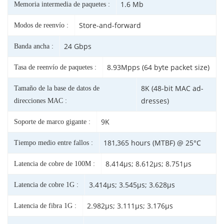
1.6 Mb
Memoria intermedia de paquetes :
Store-and-forward
Modos de reenvío :
24 Gbps
Banda ancha :
8.93Mpps (64 byte packet size)
Tasa de reenvío de paquetes :
8K (48-bit MAC ad-
Tamaño de la base de datos de
dresses)
direcciones MAC :
9K
Soporte de marco gigante :
181,365 hours (MTBF) @ 25°C
Tiempo medio entre fallos :
8.414µs; 8.612µs; 8.751µs
Latencia de cobre de 100M :
3.414µs; 3.545µs; 3.628µs
Latencia de cobre 1G :
2.982µs; 3.111µs; 3.176µs
Latencia de fibra 1G :