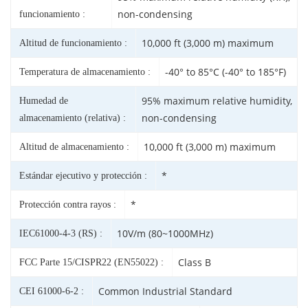
non-condensing
funcionamiento :
10,000 ft (3,000 m) maximum
Altitud de funcionamiento :
-40° to 85°C (-40° to 185°F)
Temperatura de almacenamiento :
95% maximum relative humidity,
Humedad de
non-condensing
almacenamiento (relativa) :
10,000 ft (3,000 m) maximum
Altitud de almacenamiento :
*
Estándar ejecutivo y protección :
*
Protección contra rayos :
10V/m (80~1000MHz)
IEC61000-4-3 (RS) :
Class B
FCC Parte 15/CISPR22 (EN55022) :
Common Industrial Standard
CEI 61000-6-2 :