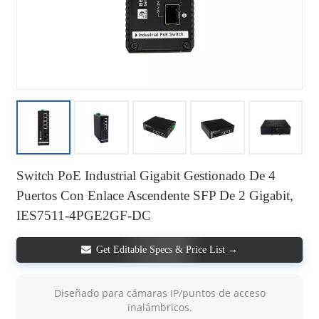
Switch PoE Industrial Gigabit Gestionado De 4
Puertos Con Enlace Ascendente SFP De 2 Gigabit,
IES7511-4PGE2GF-DC
Get Editable Specs & Price List →
Diseñado para cámaras IP/puntos de acceso
inalámbricos.