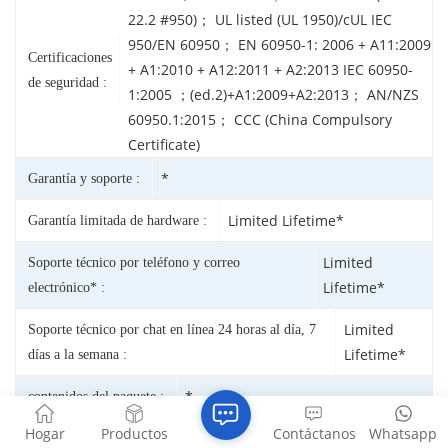
22.2 #950)； UL listed (UL 1950)/cUL IEC
950/EN 60950； EN 60950-1: 2006 + A11:2009
Certificaciones
+ A1:2010 + A12:2011 + A2:2013 IEC 60950-
de seguridad :
1:2005 ；(ed.2)+A1:2009+A2:2013； AN/NZS
60950.1:2015； CCC (China Compulsory
Certificate)
*
Garantía y soporte :
Limited Lifetime*
Garantía limitada de hardware :
Limited
Soporte técnico por teléfono y correo
Lifetime*
electrónico* :
Limited
Soporte técnico por chat en línea 24 horas al día, 7
Lifetime*
días a la semana :
*
contenidos del paquete :
Smart Industrial Switch ； Brackets and
Hogar
Productos
Contáctanos
Whatsapp