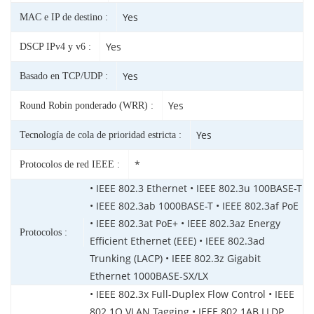
Yes
MAC e IP de destino :
Yes
DSCP IPv4 y v6 :
Yes
Basado en TCP/UDP :
Yes
Round Robin ponderado (WRR) :
Yes
Tecnología de cola de prioridad estricta :
*
Protocolos de red IEEE :
• IEEE 802.3 Ethernet • IEEE 802.3u 100BASE-T
• IEEE 802.3ab 1000BASE-T • IEEE 802.3af PoE
• IEEE 802.3at PoE+ • IEEE 802.3az Energy
Protocolos :
Efficient Ethernet (EEE) • IEEE 802.3ad
Trunking (LACP) • IEEE 802.3z Gigabit
Ethernet 1000BASE-SX/LX
• IEEE 802.3x Full-Duplex Flow Control • IEEE
802.1Q VLAN Tagging • IEEE 802.1AB LLDP