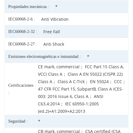
*
Propiedades mecánicas :
Anti Vibration
IEC60068-2-6 :
Free Fall
IEC60068-2-32 :
Anti Shock
IEC60068-2-27 :
*
Emisiones electromagnéticas e inmunidad :
CE mark, commercial； FCC Part 15 Class A,
VCCI Class A； Class A EN 55022 (CISPR 22)
Class A； Class A C-Tick； EN 55024； CCC；
Certificaciones
47 CFR FCC Part 15, SubpartB, Class A ICES-
:
003: 2016 Issue 6, Class A； ANSI
C63.4:2014； IEC 60950-1:2005
(ed.2)+A1:2009+A2:2013
*
Seguridad :
CB mark, commercial； CSA certified (CSA