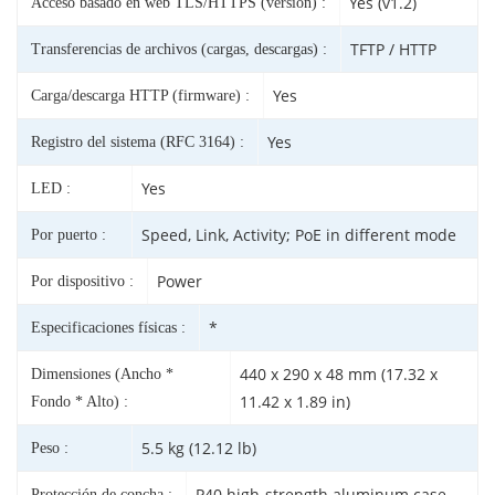
Yes (v1.2)
Acceso basado en web TLS/HTTPS (versión) :
TFTP / HTTP
Transferencias de archivos (cargas, descargas) :
Yes
Carga/descarga HTTP (firmware) :
Yes
Registro del sistema (RFC 3164) :
Yes
LED :
Speed, Link, Activity; PoE in different mode
Por puerto :
Power
Por dispositivo :
*
Especificaciones físicas :
440 x 290 x 48 mm (17.32 x
Dimensiones (Ancho *
11.42 x 1.89 in)
Fondo * Alto) :
5.5 kg (12.12 lb)
Peso :
P40 high-strength aluminum case
Protección de concha :