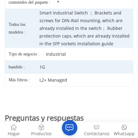
*
contenidos del paquete :
Smart Industrial Switch ； Brackets and
screws for DIN-Rail mounting, which are
Todos los
already installed in the switch； Rubber
modelos :
protection caps, which are already installed
in the SFP sockets Installation guide
Industrial
Tipo de negocio :
1G
bandido :
L2+ Managed
Más filtros :
Preguntas y respuestas
P1: ¿Cuál es la capacidad de suministro de energía de los
Hogar
Productos
Contáctanos
Whatsapp