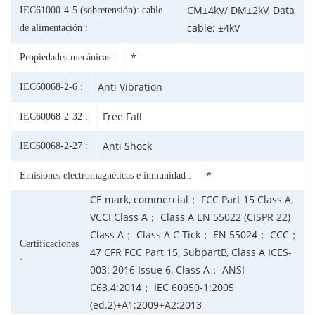
CM±4kV/ DM±2kV, Data
IEC61000-4-5 (sobretensión): cable
cable: ±4kV
de alimentación :
*
Propiedades mecánicas :
Anti Vibration
IEC60068-2-6 :
Free Fall
IEC60068-2-32 :
Anti Shock
IEC60068-2-27 :
*
Emisiones electromagnéticas e inmunidad :
CE mark, commercial； FCC Part 15 Class A,
VCCI Class A； Class A EN 55022 (CISPR 22)
Class A； Class A C-Tick； EN 55024； CCC；
Certificaciones
47 CFR FCC Part 15, SubpartB, Class A ICES-
:
003: 2016 Issue 6, Class A； ANSI
C63.4:2014； IEC 60950-1:2005
(ed.2)+A1:2009+A2:2013