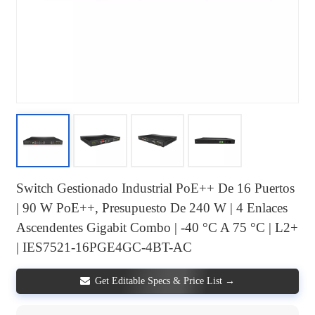
Switch Gestionado Industrial PoE++ De 16 Puertos
| 90 W PoE++, Presupuesto De 240 W | 4 Enlaces
Ascendentes Gigabit Combo | -40 °C A 75 °C | L2+
| IES7521-16PGE4GC-4BT-AC
Get Editable Specs & Price List →