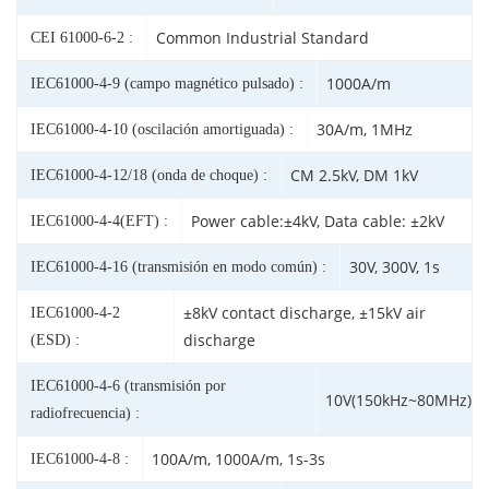
Common Industrial Standard
CEI 61000-6-2 :
1000A/m
IEC61000-4-9 (campo magnético pulsado) :
30A/m, 1MHz
IEC61000-4-10 (oscilación amortiguada) :
CM 2.5kV, DM 1kV
IEC61000-4-12/18 (onda de choque) :
Power cable:±4kV, Data cable: ±2kV
IEC61000-4-4(EFT) :
30V, 300V, 1s
IEC61000-4-16 (transmisión en modo común) :
±8kV contact discharge, ±15kV air
IEC61000-4-2
discharge
(ESD) :
IEC61000-4-6 (transmisión por
10V(150kHz~80MHz)
radiofrecuencia) :
100A/m, 1000A/m, 1s-3s
IEC61000-4-8 :