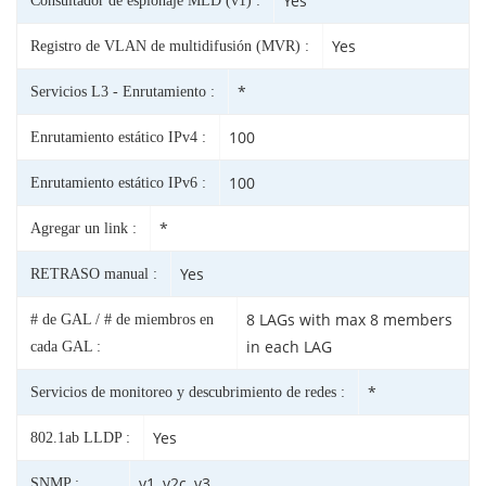
Yes
Consultador de espionaje MLD (v1) :
Yes
Registro de VLAN de multidifusión (MVR) :
*
Servicios L3 - Enrutamiento :
100
Enrutamiento estático IPv4 :
100
Enrutamiento estático IPv6 :
*
Agregar un link :
Yes
RETRASO manual :
8 LAGs with max 8 members
# de GAL / # de miembros en
in each LAG
cada GAL :
*
Servicios de monitoreo y descubrimiento de redes :
Yes
802.1ab LLDP :
v1, v2c, v3
SNMP :