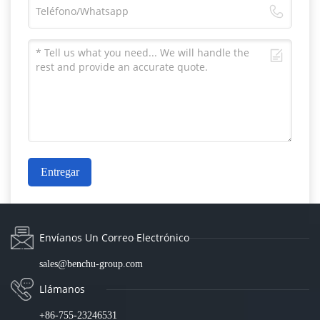
Entregar
Envíanos Un Correo Electrónico
sales@benchu-group.com
Llámanos
+86-755-23246531