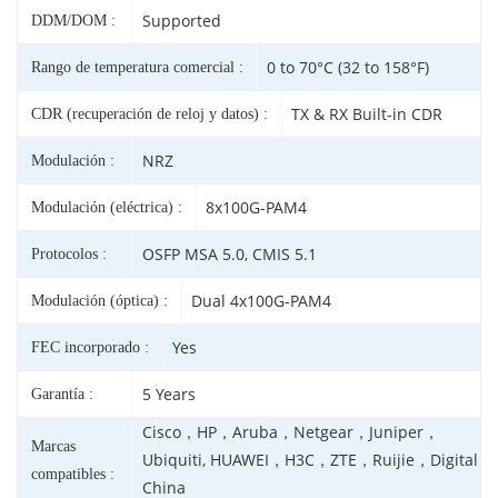
Supported
DDM/DOM :
0 to 70°C (32 to 158°F)
Rango de temperatura comercial :
TX & RX Built-in CDR
CDR (recuperación de reloj y datos) :
NRZ
Modulación :
8x100G-PAM4
Modulación (eléctrica) :
OSFP MSA 5.0, CMIS 5.1
Protocolos :
Dual 4x100G-PAM4
Modulación (óptica) :
Yes
FEC incorporado :
5 Years
Garantía :
Cisco，HP，Aruba，Netgear，Juniper，
Marcas
Ubiquiti, HUAWEI，H3C，ZTE，Ruijie，Digital
compatibles :
China