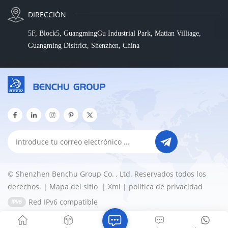
DIRECCIÓN
5F, Block5, GuangmingGu Industrial Park, Matian Villiage,
Guangming Disitrict, Shenzhen, China
© Shenzhen Benchu Group Co. , Ltd. Reservados todos los
derechos. |
Mapa del sitio
|
Xml
|
política de privacidad
Red IPv6 compatible