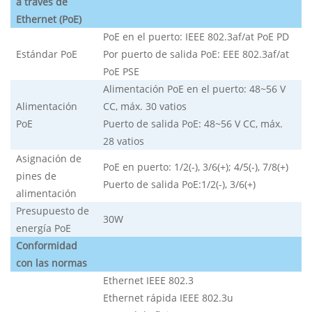
a través de
Ethernet (PoE)
PoE en el puerto: IEEE 802.3af/at PoE PD
Estándar PoE
Por puerto de salida PoE: EEE 802.3af/at
PoE PSE
Alimentación PoE en el puerto: 48~56 V
Alimentación
CC, máx. 30 vatios
PoE
Puerto de salida PoE: 48~56 V CC, máx.
28 vatios
Asignación de
PoE en puerto: 1/2(-), 3/6(+); 4/5(-), 7/8(+)
pines de
Puerto de salida PoE:
1/2(-), 3/6(+)
alimentación
Presupuesto de
30W
energía PoE
Conformidad
con las normas
Ethernet IEEE 802.3
Ethernet rápida IEEE 802.3u