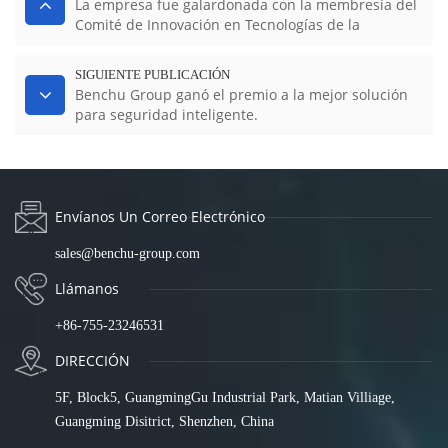
La empresa fue galardonada con la membresía del
Comité de Innovación en Tecnologías de la
Información.
SIGUIENTE PUBLICACIÓN
Benchu ​​Group ganó el premio a la mejor solución
para seguridad inteligente.
Envíanos Un Correo Electrónico
sales@benchu-group.com
Llámanos
+86-755-23246531
DIRECCIÓN
5F, Block5, GuangmingGu Industrial Park, Matian Villiage,
Guangming Disitrict, Shenzhen, China