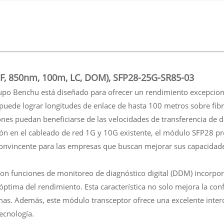
F, 850nm, 100m, LC, DOM), SFP28-25G-SR85-03
o Benchu está diseñado para ofrecer un rendimiento excepcional
puede lograr longitudes de enlace de hasta 100 metros sobre f
nes puedan beneficiarse de las velocidades de transferencia de 
ción en el cableado de red 1G y 10G existente, el módulo SFP28 p
convincente para las empresas que buscan mejorar sus capacidade
n funciones de monitoreo de diagnóstico digital (DDM) incorporad
ptima del rendimiento. Esta característica no solo mejora la conf
s. Además, este módulo transceptor ofrece una excelente intero
ecnología.