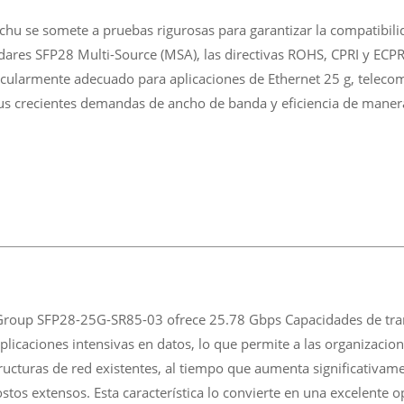
u se somete a pruebas rigurosas para garantizar la compatibilida
ándares SFP28 Multi-Source (MSA), las directivas ROHS, CPRI y EC
rticularmente adecuado para aplicaciones de Ethernet 25 g, telec
s crecientes demandas de ancho de banda y eficiencia de manera
roup SFP28-25G-SR85-03 ofrece 25.78 Gbps Capacidades de trans
 aplicaciones intensivas en datos, lo que permite a las organizaci
ructuras de red existentes, al tiempo que aumenta significativam
ostos extensos. Esta característica lo convierte en una excelente