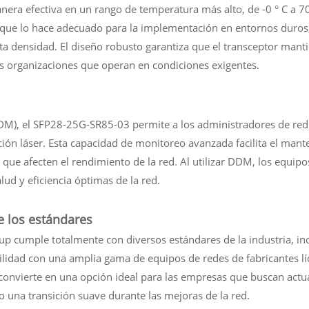
era efectiva en un rango de temperatura más alto, de -0 ° C a 70
 que lo hace adecuado para la implementación en entornos duros, 
ta densidad. El diseño robusto garantiza que el transceptor man
as organizaciones que operan en condiciones exigentes.
DM), el SFP28-25G-SR85-03 permite a los administradores de red
ción láser. Esta capacidad de monitoreo avanzada facilita el man
 que afecten el rendimiento de la red. Al utilizar DDM, los equi
lud y eficiencia óptimas de la red.
e los estándares
 cumple totalmente con diversos estándares de la industria, incl
lidad con una amplia gama de equipos de redes de fabricantes líd
 lo convierte en una opción ideal para las empresas que buscan act
 una transición suave durante las mejoras de la red.