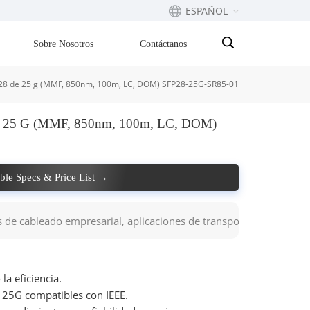
ESPAÑOL
Sobre Nosotros
Contáctanos
English
P28 de 25 g (MMF, 850nm, 100m, LC, DOM) SFP28-25G-SR85-01
Français
e 25 G (MMF, 850nm, 100m, LC, DOM)
русский
Español
able Specs & Price List →
Português
s de cableado empresarial, aplicaciones de transporte de proveedo
بالعربية
a eficiencia.
s 25G compatibles con IEEE.