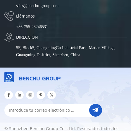
sales@benchu-group.com
Llámanos
+86-755-23246531
DIRECCIÓN
5F, Block5, GuangmingGu Industrial Park, Matian Villiage,
Guangming Disitrict, Shenzhen, China
© Shenzhen Benchu Group Co. , Ltd. Reservados todos los