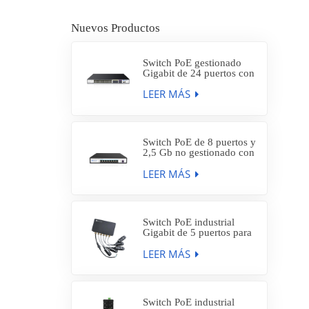
Nuevos Productos
Switch PoE gestionado
Gigabit de 24 puertos con
8 puertos SFP de 1 Gb y 4
LEER MÁS
puertos SFP+ de 10 Gb,
SP7500-24PGE8GFC4TF-
L3M
Switch PoE de 8 puertos y
2,5 Gb no gestionado con
enlace ascendente SFP+
LEER MÁS
de 1 a 10 Gb, SP5210-
8PXE1TF
Switch PoE industrial
Gigabit de 5 puertos para
exteriores, resistente al
LEER MÁS
agua IP66, con 4 puertos
PoE AT de 30 W,
IES7212-4PGE1GE-WF
Switch PoE industrial