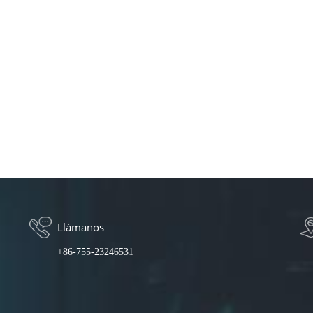
Llámanos
+86-755-23246531