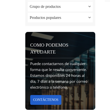
Grupo de productos
Productos populares
COMO PODEMOS
AYUDARTE
Puede contactarnos de cualquier
forma que le resulte conveniente.
Estamos disponibles 24 horas al
día, 7 días a la semana por correo
electrónico o teléfono.
CONTÁCTENOS