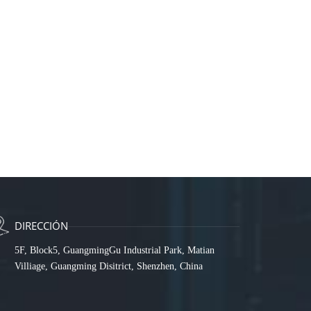
DIRECCIÓN
5F, Block5, GuangmingGu Industrial Park, Matian
Villiage, Guangming Disitrict, Shenzhen, China