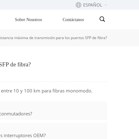
ESPAÑOL
Sobre Nosotros
Contáctanos
English
distancia máxima de transmisión para los puertos SFP de fibra?
Français
русский
SFP de fibra?
Español
Português
n entre 10 y 100 km para fibras monomodo.
بالعربية
 conmutadores?
os interruptores OEM?