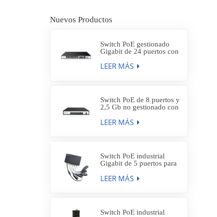
Nuevos Productos
Switch PoE gestionado
Gigabit de 24 puertos con
8 puertos SFP de 1 Gb y 4
LEER MÁS
puertos SFP+ de 10 Gb,
SP7500-24PGE8GFC4TF-
L3M
Switch PoE de 8 puertos y
2,5 Gb no gestionado con
enlace ascendente SFP+
LEER MÁS
de 1 a 10 Gb, SP5210-
8PXE1TF
Switch PoE industrial
Gigabit de 5 puertos para
exteriores, resistente al
LEER MÁS
agua IP66, con 4 puertos
PoE AT de 30 W,
IES7212-4PGE1GE-WF
Switch PoE industrial