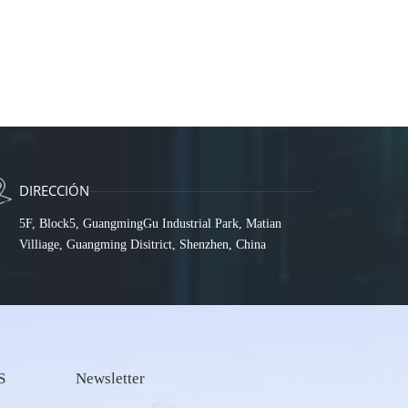
DIRECCIÓN
5F, Block5, GuangmingGu Industrial Park, Matian
Villiage, Guangming Disitrict, Shenzhen, China
S
Newsletter