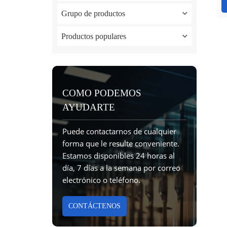
Grupo de productos
Productos populares
COMO PODEMOS
AYUDARTE
Puede contactarnos de cualquier
forma que le resulte conveniente.
Estamos disponibles 24 horas al
día, 7 días a la semana por correo
electrónico o teléfono.
CONTÁCTENOS