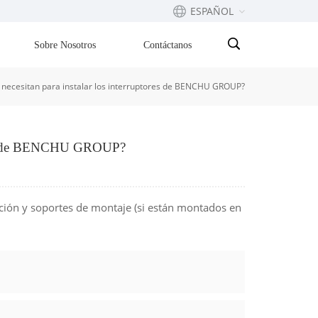
ESPAÑOL
Sobre Nosotros
Contáctanos
English
 necesitan para instalar los interruptores de BENCHU GROUP?
Français
русский
tores de BENCHU GROUP?
Español
Português
ción y soportes de montaje (si están montados en
بالعربية