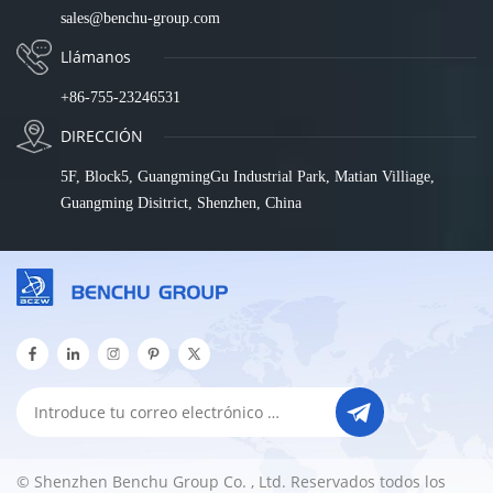
sales@benchu-group.com
Llámanos
+86-755-23246531
DIRECCIÓN
5F, Block5, GuangmingGu Industrial Park, Matian Villiage,
Guangming Disitrict, Shenzhen, China
© Shenzhen Benchu Group Co. , Ltd. Reservados todos los