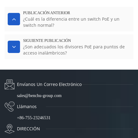
PUBLICACIÓN ANTERIOR
¿Cuál es la diferencia entre un switch PoE y un
switch normal?
SIGUIENTE PUBLICACIÓN
¿Son adecuados los divisores PoE para puntos de
acceso inalámbricos?
Envíanos Un Correo Electrónico
sales@benchu-group.com
Llámanos
+86-755-23246531
DIRECCIÓN