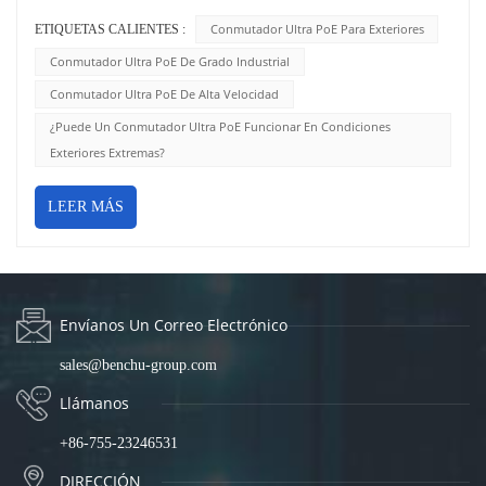
Conmutador Ultra PoE Para Exteriores
ETIQUETAS CALIENTES :
Conmutador Ultra PoE De Grado Industrial
Conmutador Ultra PoE De Alta Velocidad
¿Puede Un Conmutador Ultra PoE Funcionar En Condiciones
Exteriores Extremas?
LEER MÁS
Envíanos Un Correo Electrónico
sales@benchu-group.com
Llámanos
+86-755-23246531
DIRECCIÓN