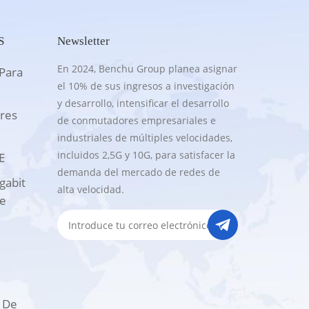
S
Newsletter
En 2024, Benchu Group planea asignar
Para
e
el 10% de sus ingresos a investigación
y desarrollo, intensificar el desarrollo
res
de conmutadores empresariales e
industriales de múltiples velocidades,
incluidos 2,5G y 10G, para satisfacer la
E
demanda del mercado de redes de
gabit
alta velocidad.
te
s
l
 De