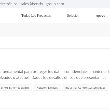
electrónico : sales@benchu-group.com
Todos Los Productos
Solución
Apoyo
s fundamental para proteger los datos confidenciales, mantener l
orizados o ataques. Dados los desafíos únicos que presentan los
de seguridad multicapa. A continuación, se describe
ial PoE Ethernet Switch
Network Devices
Industrial Control Systems (ICS)
ger su red industrial: 1. Segmentación de la reda. Crear VLANsLas
sar para segmentar diferentes partes de la red, aislando los
os seguras (como las redes de oficina). Esto limita la
minimiza la exposición a vulnerabilidades.b. Utilizar