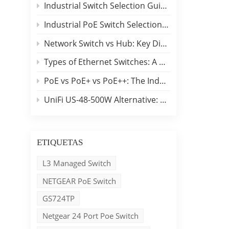
Industrial Switch Selection Guide for DIN-Rail and Rackmount Applications
Industrial PoE Switch Selection Guide: Outdoor Deployment & Reliability Insights
a
Network Switch vs Hub: Key Differences, Performance Comparison & Industrial Applications
Types of Ethernet Switches: A B2B Engineering & Buyer Guide
PoE vs PoE+ vs PoE++: The Industrial Edge Selection Guide
UniFi US-48-500W Alternative: Benchu 48-Port Switch Comparison
ETIQUETAS
L3 Managed Switch
n
NETGEAR PoE Switch
GS724TP
e
Netgear 24 Port Poe Switch