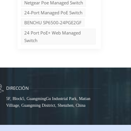
Netgear Poe Managed Switch
o
24‑port Managed PoE Switch
,
BENCHU SP6500‑24PGE2GF
s
24 Port PoE+ Web Managed
Switch
DIRECCIÓN
5F, Block5, GuangmingGu Industrial Park, Matian
Villiage, Guangming Disitrict, Shenzhen, China