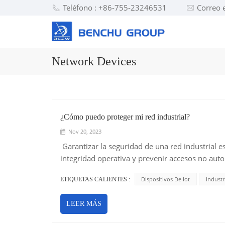
Teléfono : +86-755-23246531
Correo 
Network Devices
¿Cómo puedo proteger mi red industrial?
Nov 20, 2023
Garantizar la seguridad de una red industrial e
integridad operativa y prevenir accesos no aut
entornos industriales, es necesario un enfoque 
Dispositivos De Iot
Industr
ETIQUETAS CALIENTES :
detalladamente las estrategias clave para prote
redes de área local virtuales (VLAN) se pueden u
LEER MÁS
sistemas críticos (como SCADA) de las áreas men
propagación de posibles brechas de seguridad y 