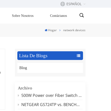
ESPAÑOL
Sobre Nosotros
Contáctanos
English
Hogar
network devices
Français
русский
Lista De Blogs
Español
Blog
a
Português
بالعربية
Archivo
500W Power over Fiber Switch Deployment Guide
NETGEAR GS724TP vs. BENCHU SP6500-24PGE2GF: 24-Port PoE Switch Comparison