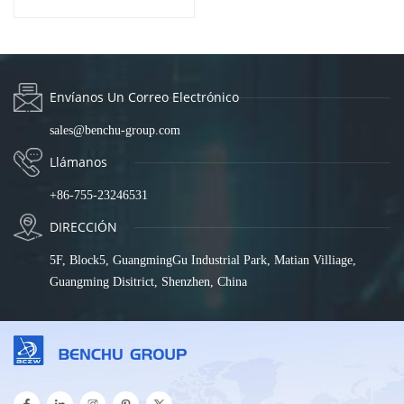
combinado RJ45/SFP de 4
Gigabit, IES7221-24PGE4GC-
AC
Envíanos Un Correo Electrónico
sales@benchu-group.com
Llámanos
+86-755-23246531
DIRECCIÓN
5F, Block5, GuangmingGu Industrial Park, Matian Villiage,
Guangming Disitrict, Shenzhen, China