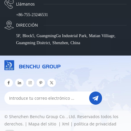
Llámanos
+86-755-23246531
DIRECCIÓN
5F, Block5, GuangmingGu Industrial Park, Matian Villiage,
Guangming Disitrict, Shenzhen, China
© Shenzhen Benchu Group Co. , Ltd. Reservados todos los
derechos. |
Mapa del sitio
|
Xml
|
política de privacidad